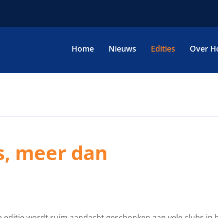
Home
Nieuws
Edities
Over H
es, meer dan
re editie wordt ruim aandacht geschonken aan vele clubs in 