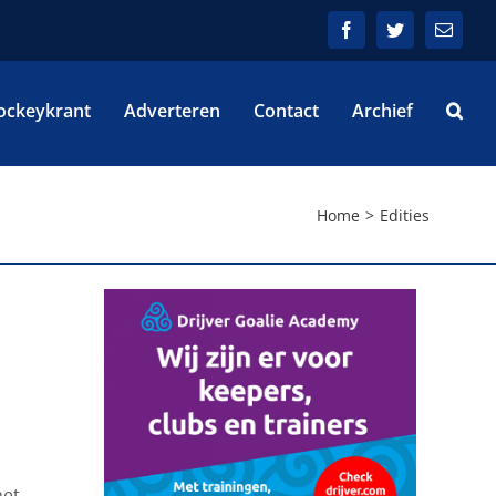
Facebook
Twitter
E-
mail
ockeykrant
Adverteren
Contact
Archief
Home
Edities
het