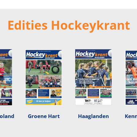
Edities Hockeykrant
voland
Groene Hart
Haaglanden
Ken