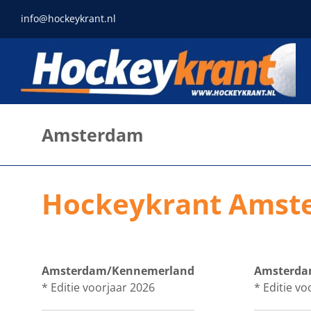
Ga
info@hockeykrant.nl
naar
inhoud
Amsterdam
Hockeykrant Amst
Amsterdam/Kennemerland
Amsterda
* Editie voorjaar 2026
* Editie vo