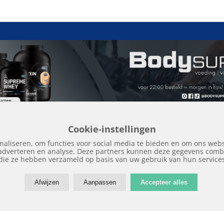
Cookie-instellingen
naliseren, om functies voor social media te bieden en om ons webs
 adverteren en analyse. Deze partners kunnen deze gegevens combi
Home
Edities
Over Hockeykrant
Adverteren
Contact
Nieuws
Archi
die ze hebben verzameld op basis van uw gebruik van hun service
Afwijzen
Aanpassen
Accepteer alles
Copyright © 2018 | Hockeykrant.nl | Realisatie:
Site Online
Facebook
Twitter
E-
mail