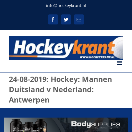
Ga
info@hockeykrant.nl
naar
inhoud
Facebook
Twitter
E-
mail
24-08-2019: Hockey: Mannen
Duitsland v Nederland:
Antwerpen