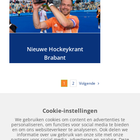
Nieuwe Hockeykrant
Brabant
Volgende
1
2
Cookie-instellingen
Home
Edities
Over Hockeykrant
Adverteren
Contact
We gebruiken cookies om content en advertenties te
Nieuws
Archief
personaliseren, om functies voor social media te bieden
en om ons websiteverkeer te analyseren. Ook delen we
informatie over uw gebruik van onze site met onze
partners voor social media, adverteren en analyse. Deze