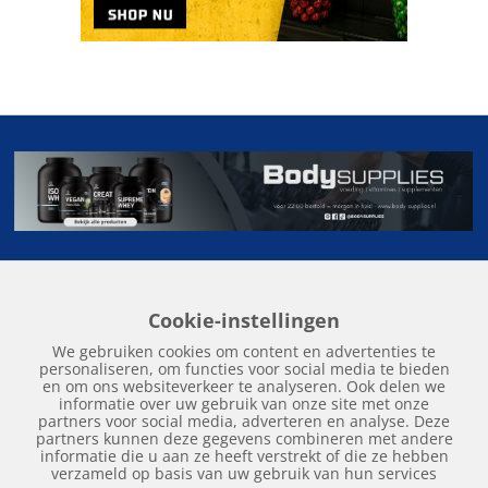
Cookie-instellingen
Home
Edities
Over Hockeykrant
Adverteren
Contact
We gebruiken cookies om content en advertenties te
Nieuws
Archief
personaliseren, om functies voor social media te bieden
en om ons websiteverkeer te analyseren. Ook delen we
informatie over uw gebruik van onze site met onze
partners voor social media, adverteren en analyse. Deze
partners kunnen deze gegevens combineren met andere
informatie die u aan ze heeft verstrekt of die ze hebben
verzameld op basis van uw gebruik van hun services
Copyright © 2018 | Hockeykrant.nl | Realisatie:
Site Online