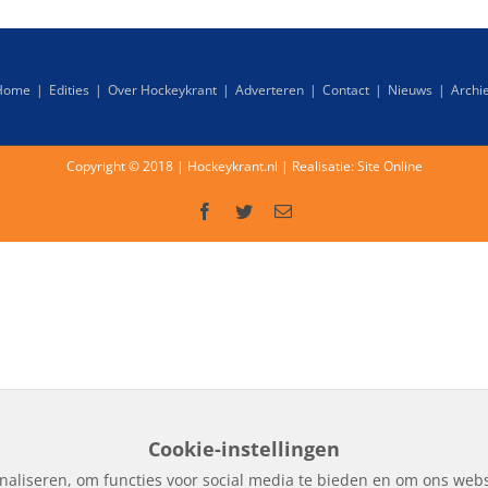
Home
Edities
Over Hockeykrant
Adverteren
Contact
Nieuws
Archi
Copyright © 2018 | Hockeykrant.nl | Realisatie:
Site Online
Facebook
Twitter
E-
mail
Cookie-instellingen
naliseren, om functies voor social media te bieden en om ons webs