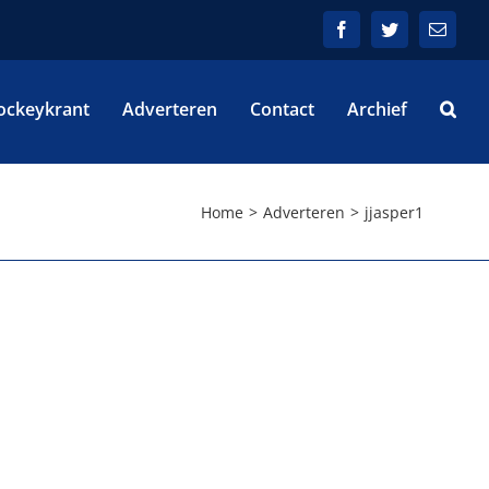
Facebook
Twitter
E-
mail
ockeykrant
Adverteren
Contact
Archief
Home
Adverteren
jjasper1