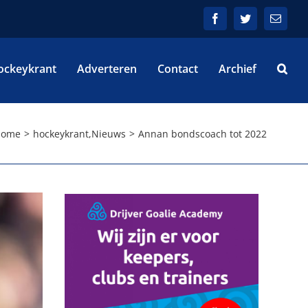
Facebook
Twitter
E-
mail
ockeykrant
Adverteren
Contact
Archief
Home
hockeykrant
,
Nieuws
Annan bondscoach tot 2022