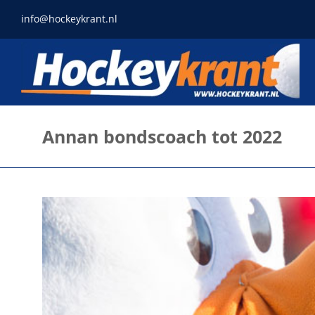
Ga
info@hockeykrant.nl
naar
inhoud
Annan bondscoach tot 2022