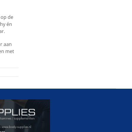
 op de
phy én
ar.
ar aan
en met