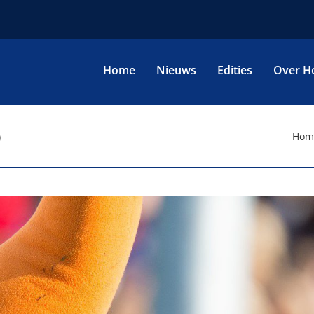
Home
Nieuws
Edities
Over H
p
Hom