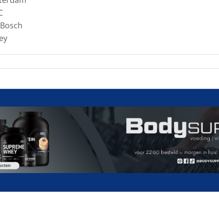
C
 Bosch
ey