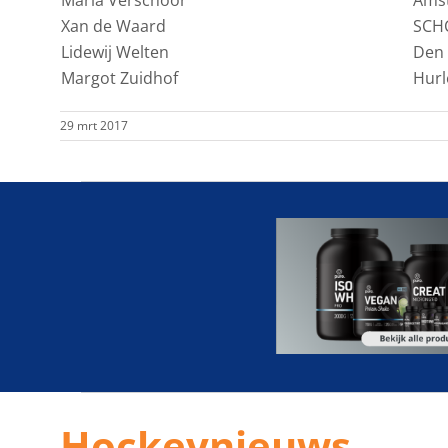
Xan de Waard
SCH
Lidewij Welten
Den
Margot Zuidhof
Hurl
29 mrt 2017
Hockeynieuws