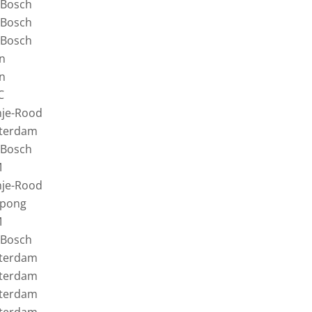
 Bosch
 Bosch
 Bosch
n
n
C
je-Rood
terdam
 Bosch
M
je-Rood
pong
M
 Bosch
terdam
terdam
terdam
terdam