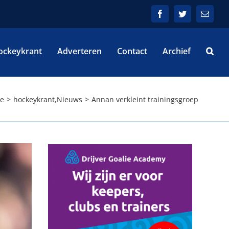
Facebook
Twitter
E-
mail
ockeykrant
Adverteren
Contact
Archief
e
hockeykrant
,
Nieuws
Annan verkleint trainingsgroep