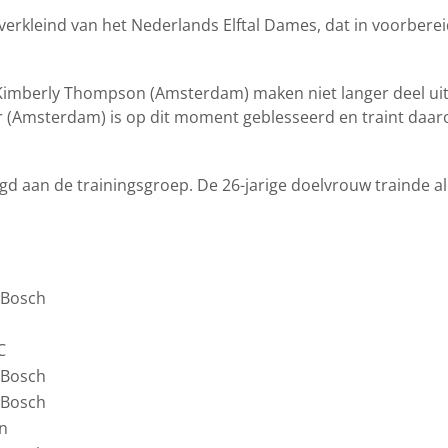
rkleind van het Nederlands Elftal Dames, dat in voorberei
 Kimberly Thompson (Amsterdam) maken niet langer deel uit
nker (Amsterdam) is op dit moment geblesseerd en traint daa
d aan de trainingsgroep. De 26-jarige doelvrouw trainde al
 Bosch
P
C
 Bosch
 Bosch
n