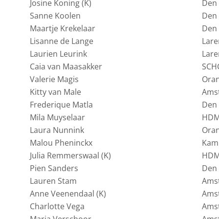
Josine Koning (K)
Den
Sanne Koolen
Den
Maartje Krekelaar
Den
Lisanne de Lange
Lare
Laurien Leurink
Lare
Caia van Maasakker
SCH
Valerie Magis
Oran
Kitty van Male
Ams
Frederique Matla
Den
Mila Muyselaar
HD
Laura Nunnink
Oran
Malou Pheninckx
Kam
Julia Remmerswaal (K)
HD
Pien Sanders
Den
Lauren Stam
Ams
Anne Veenendaal (K)
Ams
Charlotte Vega
Ams
Maria Verschoor
Ams