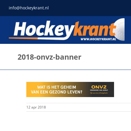
Ga
info@hockeykrant.nl
naar
inhoud
2018-onvz-banner
12 apr 2018