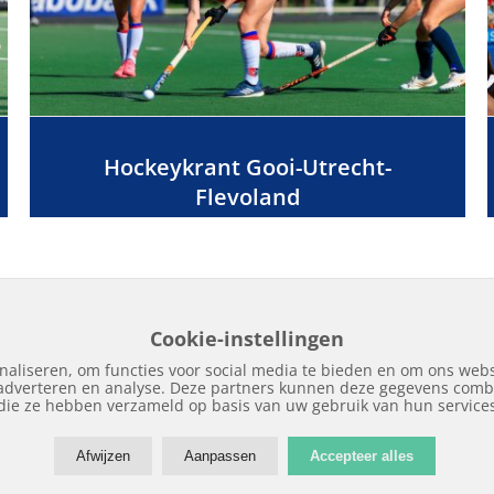
Hockeykrant Gooi-Utrecht-
Flevoland
Cookie-instellingen
naliseren, om functies voor social media te bieden en om ons webs
 adverteren en analyse. Deze partners kunnen deze gegevens combi
Home
Edities
Over Hockeykrant
Adverteren
Contact
Nieuws
Archi
die ze hebben verzameld op basis van uw gebruik van hun service
Afwijzen
Aanpassen
Accepteer alles
Copyright © 2018 | Hockeykrant.nl | Realisatie:
Site Online