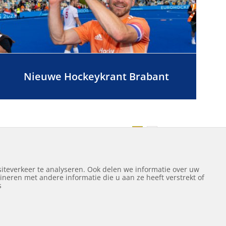
Nieuwe Hockeykrant Brabant
Volgende
1
2
iteverkeer te analyseren. Ook delen we informatie over uw
neren met andere informatie die u aan ze heeft verstrekt of
ef
s