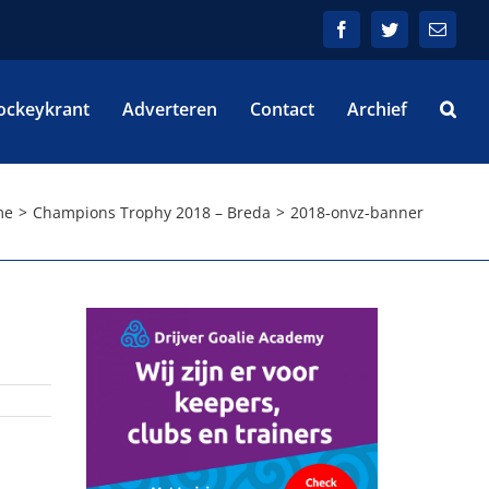
Facebook
Twitter
E-
mail
ockeykrant
Adverteren
Contact
Archief
me
Champions Trophy 2018 – Breda
2018-onvz-banner