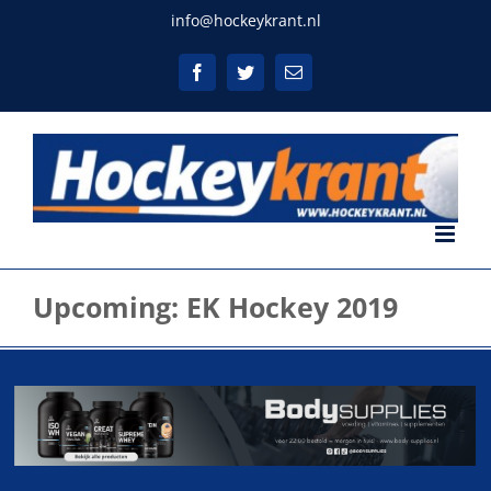
Ga
info@hockeykrant.nl
naar
inhoud
Facebook
Twitter
E-
mail
Upcoming: EK Hockey 2019