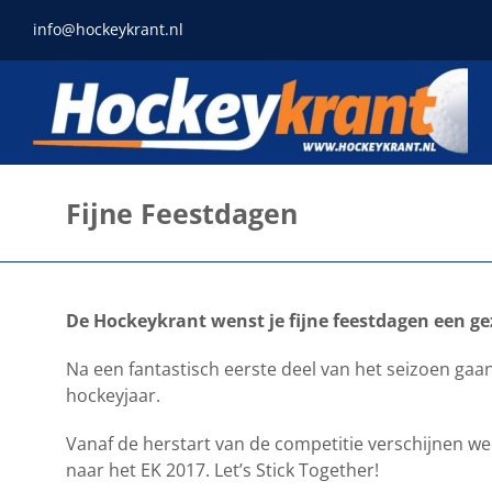
Ga
info@hockeykrant.nl
naar
inhoud
Fijne Feestdagen
De Hockeykrant wenst je fijne feestdagen een gez
Na een fantastisch eerste deel van het seizoen gaan
hockeyjaar.
Vanaf de herstart van de competitie verschijnen we
naar het EK 2017. Let’s Stick Together!