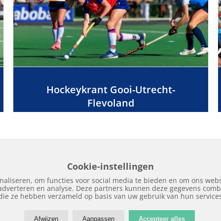
Hockeykrant Gooi-Utrecht-
Flevoland
Cookie-instellingen
naliseren, om functies voor social media te bieden en om ons webs
 adverteren en analyse. Deze partners kunnen deze gegevens combi
Home
Edities
Over Hockeykrant
Adverteren
Contact
Nieuws
Archi
die ze hebben verzameld op basis van uw gebruik van hun service
Afwijzen
Aanpassen
Accepteer alles