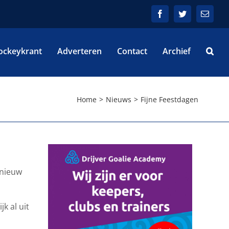
Facebook
Twitter
E-
mail
ockeykrant
Adverteren
Contact
Archief
Home
Nieuws
Fijne Feestdagen
 nieuw
k al uit