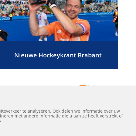
Nieuwe Hockeykrant Brabant
Volgende
1
2
iteverkeer te analyseren. Ook delen we informatie over uw
neren met andere informatie die u aan ze heeft verstrekt of
ef
s