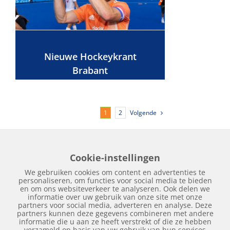
Nieuwe Hockeykrant
Brabant
Volgende
1
2
Cookie-instellingen
Home
Edities
Over Hockeykrant
Adverteren
Contact
We gebruiken cookies om content en advertenties te
Nieuws
Archief
personaliseren, om functies voor social media te bieden
en om ons websiteverkeer te analyseren. Ook delen we
informatie over uw gebruik van onze site met onze
partners voor social media, adverteren en analyse. Deze
partners kunnen deze gegevens combineren met andere
informatie die u aan ze heeft verstrekt of die ze hebben
verzameld op basis van uw gebruik van hun services