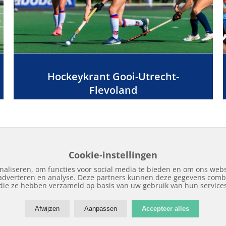
Hockeykrant Gooi-Utrecht-
Flevoland
Cookie-instellingen
naliseren, om functies voor social media te bieden en om ons webs
 adverteren en analyse. Deze partners kunnen deze gegevens combi
Home
Edities
Over Hockeykrant
Adverteren
Contact
Nieuws
Archi
die ze hebben verzameld op basis van uw gebruik van hun service
Afwijzen
Aanpassen
Accepteer alles
Copyright © 2018 | Hockeykrant.nl | Realisatie:
Site Online