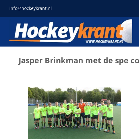
Ga
info@hockeykrant.nl
naar
inhoud
Jasper Brinkman met de spe c