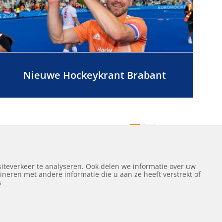
Nieuwe Hockeykrant Brabant
Volgende
1
2
iteverkeer te analyseren. Ook delen we informatie over uw
neren met andere informatie die u aan ze heeft verstrekt of
ef
s