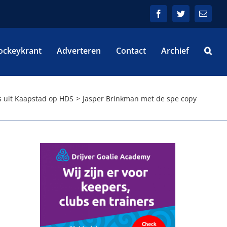
Facebook
Twitter
E-
mail
ockeykrant
Adverteren
Contact
Archief
s uit Kaapstad op HDS
Jasper Brinkman met de spe copy