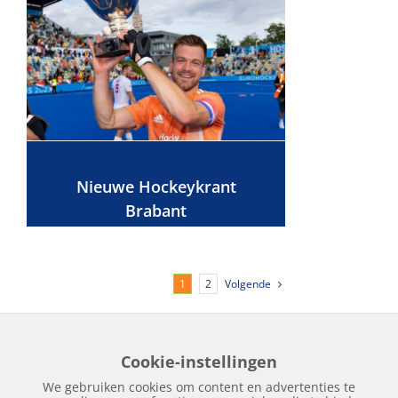
Nieuwe Hockeykrant
Brabant
Volgende
1
2
Cookie-instellingen
Home
Edities
Over Hockeykrant
Adverteren
Contact
We gebruiken cookies om content en advertenties te
Nieuws
Archief