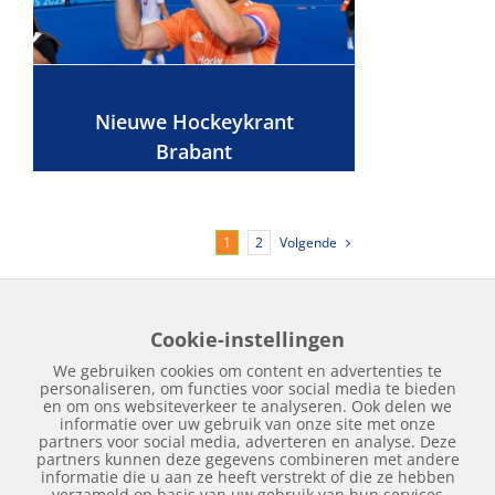
Nieuwe Hockeykrant
Brabant
Volgende
1
2
Cookie-instellingen
Home
Edities
Over Hockeykrant
Adverteren
Contact
We gebruiken cookies om content en advertenties te
Nieuws
Archief
personaliseren, om functies voor social media te bieden
en om ons websiteverkeer te analyseren. Ook delen we
informatie over uw gebruik van onze site met onze
partners voor social media, adverteren en analyse. Deze
partners kunnen deze gegevens combineren met andere
informatie die u aan ze heeft verstrekt of die ze hebben
verzameld op basis van uw gebruik van hun services