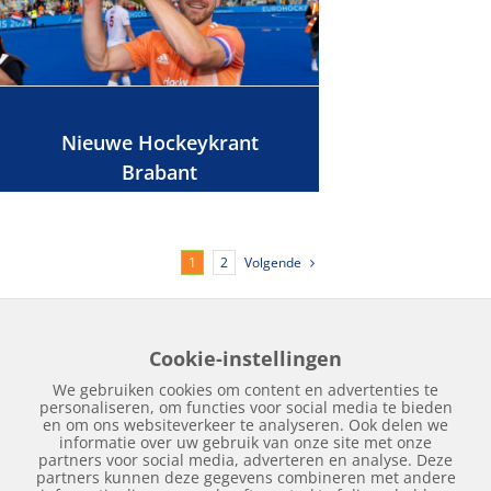
Nieuwe Hockeykrant
Brabant
Volgende
1
2
Cookie-instellingen
Home
Edities
Over Hockeykrant
Adverteren
Contact
We gebruiken cookies om content en advertenties te
Nieuws
Archief
personaliseren, om functies voor social media te bieden
en om ons websiteverkeer te analyseren. Ook delen we
informatie over uw gebruik van onze site met onze
partners voor social media, adverteren en analyse. Deze
partners kunnen deze gegevens combineren met andere