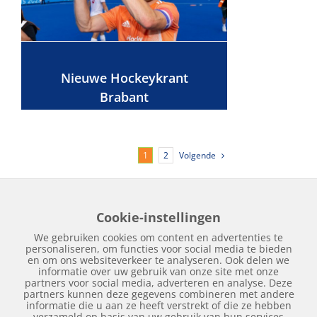
Nieuwe Hockeykrant
Brabant
Volgende
1
2
Cookie-instellingen
Home
Edities
Over Hockeykrant
Adverteren
Contact
We gebruiken cookies om content en advertenties te
Nieuws
Archief
personaliseren, om functies voor social media te bieden
en om ons websiteverkeer te analyseren. Ook delen we
informatie over uw gebruik van onze site met onze
partners voor social media, adverteren en analyse. Deze
partners kunnen deze gegevens combineren met andere
informatie die u aan ze heeft verstrekt of die ze hebben
verzameld op basis van uw gebruik van hun services