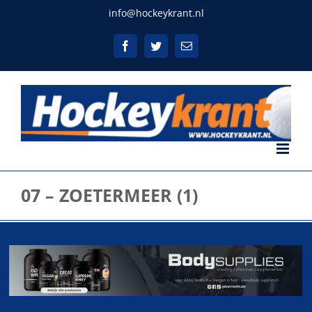
Ga
info@hockeykrant.nl
naar
inhoud
Facebook
Twitter
E-
mail
07 – ZOETERMEER (1)