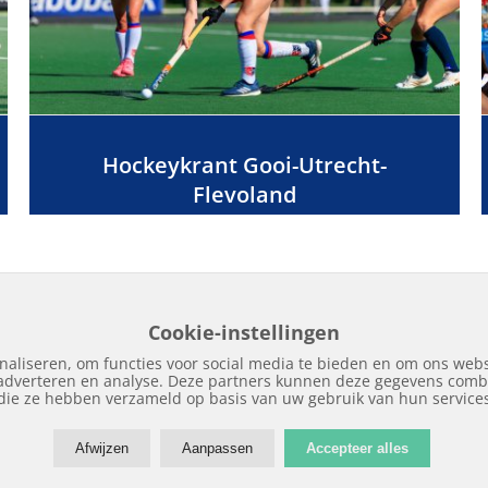
Hockeykrant Gooi-Utrecht-
Flevoland
Cookie-instellingen
naliseren, om functies voor social media te bieden en om ons webs
 adverteren en analyse. Deze partners kunnen deze gegevens combi
Home
Edities
Over Hockeykrant
Adverteren
Contact
Nieuws
Archi
die ze hebben verzameld op basis van uw gebruik van hun service
Afwijzen
Aanpassen
Accepteer alles
Copyright © 2018 | Hockeykrant.nl | Realisatie:
Site Online