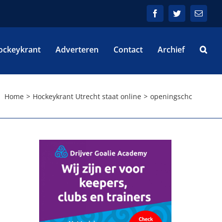
Facebook
Twitter
E-
mail
ockeykrant
Adverteren
Contact
Archief
Home
Hockeykrant Utrecht staat online
openingschc