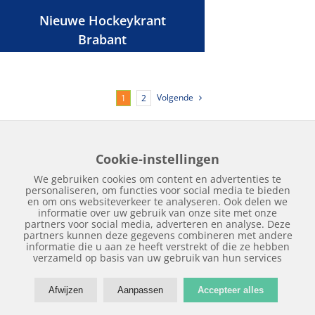
Nieuwe Hockeykrant
Brabant
Volgende
1
2
Cookie-instellingen
Home
Edities
Over Hockeykrant
Adverteren
Contact
We gebruiken cookies om content en advertenties te
Nieuws
Archief
personaliseren, om functies voor social media te bieden
en om ons websiteverkeer te analyseren. Ook delen we
informatie over uw gebruik van onze site met onze
partners voor social media, adverteren en analyse. Deze
partners kunnen deze gegevens combineren met andere
informatie die u aan ze heeft verstrekt of die ze hebben
verzameld op basis van uw gebruik van hun services
Copyright © 2018 | Hockeykrant.nl | Realisatie:
Site Online
Afwijzen
Aanpassen
Accepteer alles
Facebook
Twitter
E-