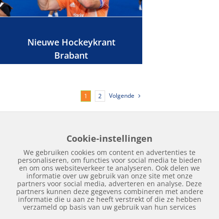
Nieuwe Hockeykrant
Brabant
Volgende
1
2
Cookie-instellingen
Home
Edities
Over Hockeykrant
Adverteren
Contact
We gebruiken cookies om content en advertenties te
Nieuws
Archief
personaliseren, om functies voor social media te bieden
en om ons websiteverkeer te analyseren. Ook delen we
informatie over uw gebruik van onze site met onze
partners voor social media, adverteren en analyse. Deze
partners kunnen deze gegevens combineren met andere
informatie die u aan ze heeft verstrekt of die ze hebben
verzameld op basis van uw gebruik van hun services
Copyright © 2018 | Hockeykrant.nl | Realisatie:
Site Online