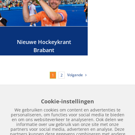
Nieuwe Hockeykrant
Brabant
Volgende
1
2
Cookie-instellingen
Home
Edities
Over Hockeykrant
Adverteren
Contact
We gebruiken cookies om content en advertenties te
Nieuws
Archief
personaliseren, om functies voor social media te bieden
en om ons websiteverkeer te analyseren. Ook delen we
informatie over uw gebruik van onze site met onze
partners voor social media, adverteren en analyse. Deze
partners kunnen deze gegevens combineren met andere