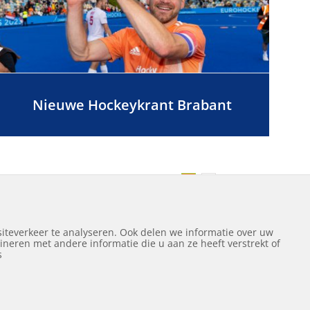
Nieuwe Hockeykrant Brabant
Volgende
1
2
iteverkeer te analyseren. Ook delen we informatie over uw
neren met andere informatie die u aan ze heeft verstrekt of
ef
s