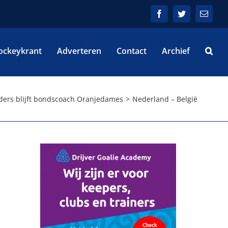
Facebook
Twitter
E-
mail
ockeykrant
Adverteren
Contact
Archief
ders blijft bondscoach Oranjedames
Nederland – België