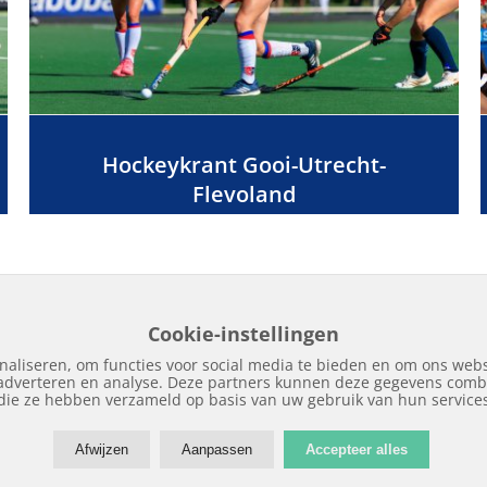
Hockeykrant Gooi-Utrecht-
Flevoland
Cookie-instellingen
naliseren, om functies voor social media te bieden en om ons webs
 adverteren en analyse. Deze partners kunnen deze gegevens combi
Home
Edities
Over Hockeykrant
Adverteren
Contact
Nieuws
Archi
die ze hebben verzameld op basis van uw gebruik van hun service
Afwijzen
Aanpassen
Accepteer alles
Copyright © 2018 | Hockeykrant.nl | Realisatie:
Site Online