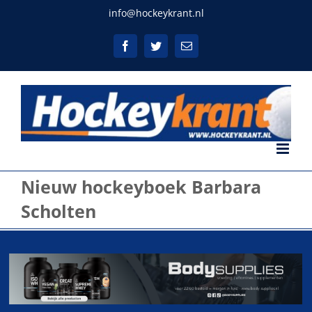
Ga
info@hockeykrant.nl
naar
inhoud
Facebook
Twitter
E-
mail
Nieuw hockeyboek Barbara
Scholten