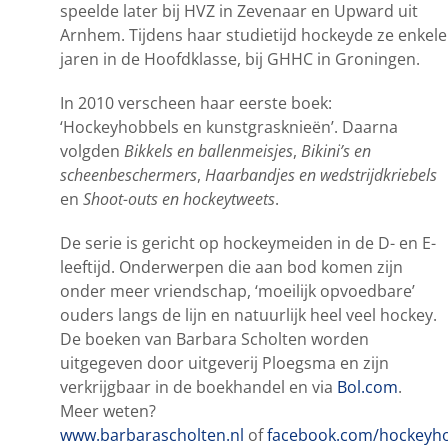
speelde later bij HVZ in Zevenaar en Upward uit
Arnhem. Tijdens haar studietijd hockeyde ze enkele
jaren in de Hoofdklasse, bij GHHC in Groningen.
In 2010 verscheen haar eerste boek:
‘Hockeyhobbels en kunstgrasknieën’. Daarna
volgden
Bikkels en ballenmeisjes
,
Bikini’s en
scheenbeschermers
,
Haarbandjes en wedstrijdkriebels
en
Shoot-outs en hockeytweets
.
De serie is gericht op hockeymeiden in de D- en E-
leeftijd. Onderwerpen die aan bod komen zijn
onder meer vriendschap, ‘moeilijk opvoedbare’
ouders langs de lijn en natuurlijk heel veel hockey.
De boeken van Barbara Scholten worden
uitgegeven door uitgeverij Ploegsma en zijn
verkrijgbaar in de boekhandel en via
Bol.com
.
Meer weten?
www.barbarascholten.nl
of
facebook.com/hockeyh