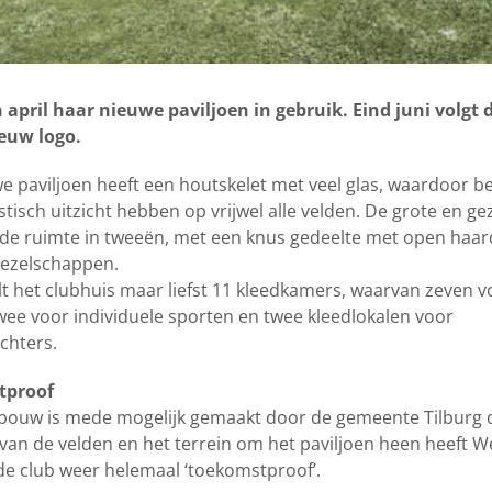
april haar nieuwe paviljoen in gebruik. Eind juni volgt 
ieuw logo.
e paviljoen heeft een houtskelet met veel glas, waardoor b
stisch uitzicht hebben op vrijwel alle velden. De grote en gez
 de ruimte in tweeën, met een knus gedeelte met open haar
gezelschappen.
lt het clubhuis maar liefst 11 kleedkamers, waarvan zeven v
wee voor individuele sporten en twee kleedlokalen voor
chters.
tproof
ouw is mede mogelijk gemaakt door de gemeente Tilburg d
van de velden en het terrein om het paviljoen heen heeft W
de club weer helemaal ‘toekomstproof’.