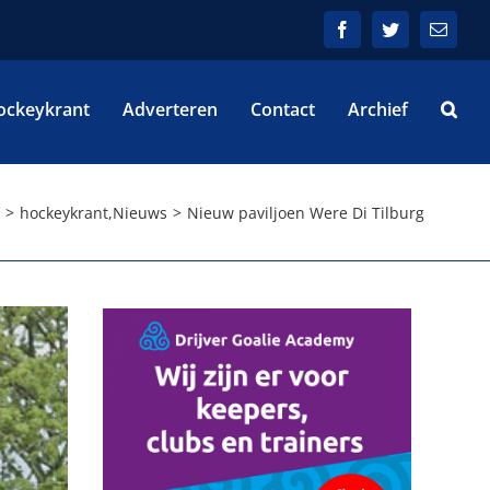
Facebook
Twitter
E-
mail
ockeykrant
Adverteren
Contact
Archief
hockeykrant
,
Nieuws
Nieuw paviljoen Were Di Tilburg