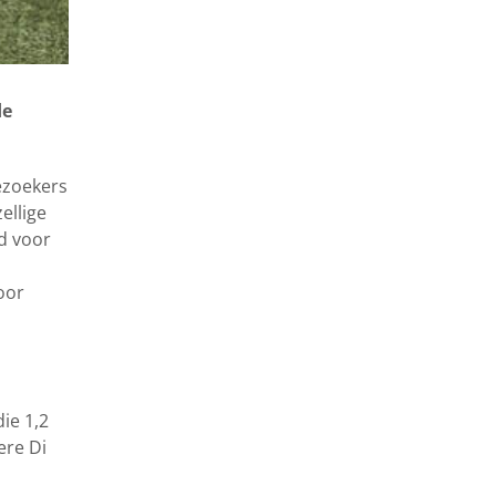
de
ezoekers
ellige
d voor
oor
ie 1,2
ere Di