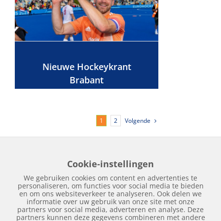
Nieuwe Hockeykrant
Brabant
Volgende
1
2
Cookie-instellingen
Home
Edities
Over Hockeykrant
Adverteren
Contact
We gebruiken cookies om content en advertenties te
Nieuws
Archief
personaliseren, om functies voor social media te bieden
en om ons websiteverkeer te analyseren. Ook delen we
informatie over uw gebruik van onze site met onze
partners voor social media, adverteren en analyse. Deze
partners kunnen deze gegevens combineren met andere