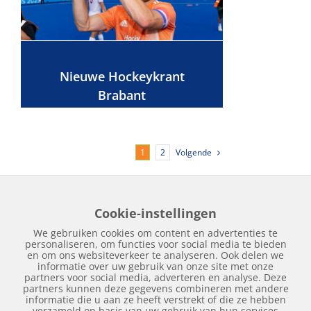
Nieuwe Hockeykrant
Brabant
Volgende
1
2
Cookie-instellingen
Home
Edities
Over Hockeykrant
Adverteren
Contact
We gebruiken cookies om content en advertenties te
Nieuws
Archief
personaliseren, om functies voor social media te bieden
en om ons websiteverkeer te analyseren. Ook delen we
informatie over uw gebruik van onze site met onze
partners voor social media, adverteren en analyse. Deze
partners kunnen deze gegevens combineren met andere
informatie die u aan ze heeft verstrekt of die ze hebben
verzameld op basis van uw gebruik van hun services