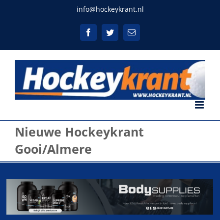
Ga
info@hockeykrant.nl
naar
inhoud
Facebook
Twitter
E-
mail
Nieuwe Hockeykrant
Gooi/Almere