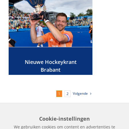
Nieuwe Hockeykrant
Brabant
Volgende
1
2
Cookie-instellingen
Home
Edities
Over Hockeykrant
Adverteren
Contact
We gebruiken cookies om content en advertenties te
Nieuws
Archief