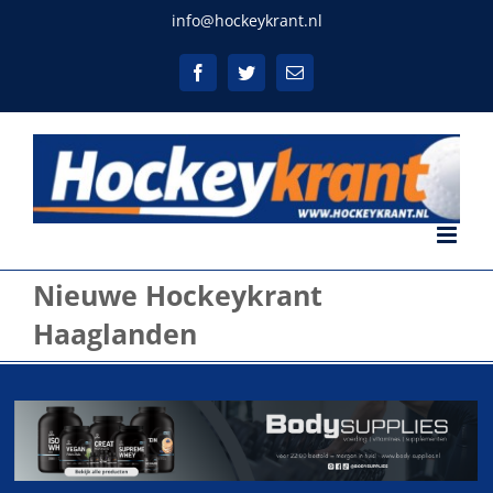
Ga
info@hockeykrant.nl
naar
inhoud
Facebook
Twitter
E-
mail
Nieuwe Hockeykrant
Haaglanden