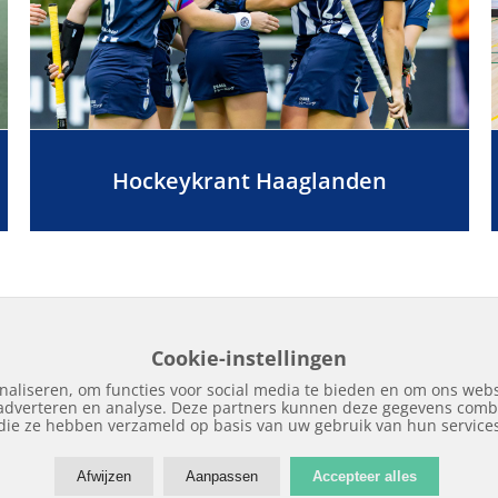
Hockeykrant Haaglanden
Cookie-instellingen
naliseren, om functies voor social media te bieden en om ons webs
 adverteren en analyse. Deze partners kunnen deze gegevens combi
Home
Edities
Over Hockeykrant
Adverteren
Contact
Nieuws
Archi
die ze hebben verzameld op basis van uw gebruik van hun service
Afwijzen
Aanpassen
Accepteer alles
Copyright © 2018 | Hockeykrant.nl | Realisatie:
Site Online