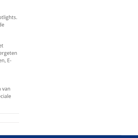
tlights.
de
et
vergeten
n, E-
n van
ciale