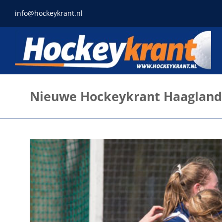
Ga
info@hockeykrant.nl
naar
inhoud
Nieuwe Hockeykrant Haaglan