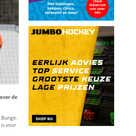
over de
n Bunge.
 is voor