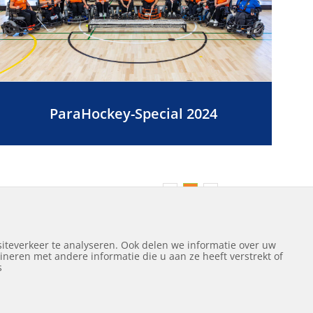
ParaHockey-Special 2024
Vorige
Volgende
1
2
3
iteverkeer te analyseren. Ook delen we informatie over uw
neren met andere informatie die u aan ze heeft verstrekt of
ef
s