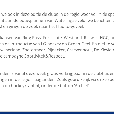
we ook in deze editie de clubs in de regio weer vol in de spo
ht aan de bouwplannen van Wateringse veld, we belichten 
 en gingen op zoek naar het Hudito-gevoel.
ansen van Ring Pass, Forescate, Westland, Rijswijk, HGC, h
n de introductie van LG-hockey op Groen-Geel. En niet te 
witserland, Zoetermeer, Pijnacker, Craeyenhout, De Kieviete
 de campagne Sportiviteit&Respect.
den is vanaf deze week gratis verkrijgbaar in de clubhuize
gen in de regio Haaglanden. Zoals gebruikelijk via onze spe
zen op hockeykrant.nl, onder de button ‘Archief’.