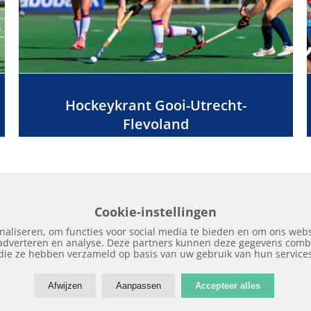
Hockeykrant Gooi-Utrecht-
Flevoland
Cookie-instellingen
naliseren, om functies voor social media te bieden en om ons webs
 adverteren en analyse. Deze partners kunnen deze gegevens combi
Home
Edities
Over Hockeykrant
Adverteren
Contact
Nieuws
Archi
die ze hebben verzameld op basis van uw gebruik van hun service
Afwijzen
Aanpassen
Accepteer alles
Copyright © 2018 | Hockeykrant.nl | Realisatie:
Site Online