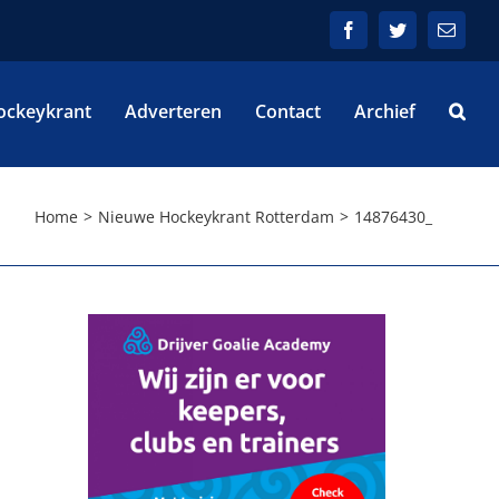
Facebook
Twitter
E-
mail
ockeykrant
Adverteren
Contact
Archief
Home
Nieuwe Hockeykrant Rotterdam
14876430_