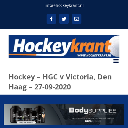
Ga
info@hockeykrant.nl
naar
inhoud
Facebook
Twitter
E-
mail
Hockey – HGC v Victoria, Den
Haag – 27-09-2020