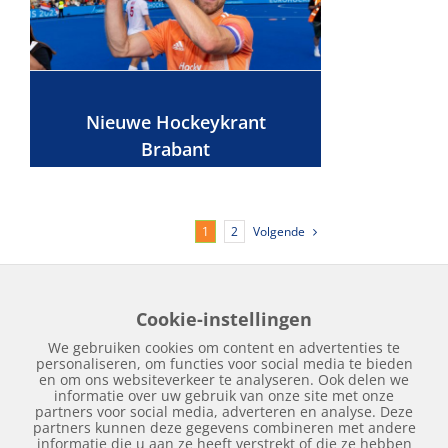
Nieuwe Hockeykrant
Brabant
Volgende
1
2
Cookie-instellingen
Home
Edities
Over Hockeykrant
Adverteren
Contact
We gebruiken cookies om content en advertenties te
Nieuws
Archief
personaliseren, om functies voor social media te bieden
en om ons websiteverkeer te analyseren. Ook delen we
informatie over uw gebruik van onze site met onze
partners voor social media, adverteren en analyse. Deze
partners kunnen deze gegevens combineren met andere
informatie die u aan ze heeft verstrekt of die ze hebben