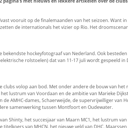
 pagina’s met nieuws en lekkere artikelen over de clubs
vast vooruit op de finalemaanden van het seizoen. Want in a
zetten de internationals het vizier op Rio. Het droomscenar
 de bekendste hockeyfotograaf van Nederland. Ook besteden
ektrische rolstoelen) dat van 11-17 juli wordt gespeeld in D
e clubs volop aan bod. Met onder andere de bouw van het 
het lustrum van Voordaan en de ambitie van Marieke Dijkst
an de AMHC-dames, Schaerweijde, de supervrijwilliger van H
dere samenwerking tussen Montfoort en Oudewater.
van Shinty, het succesjaar van Maarn MC1, het lustrum van
 de titelkoers van MHCN, het nieuwe veld van DHC, Maarssen