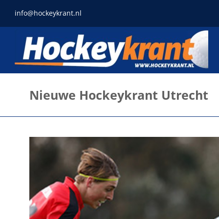
Ga
info@hockeykrant.nl
naar
inhoud
Nieuwe Hockeykrant Utrecht