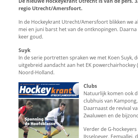
De nieuwe Hockeykrant Utrecht is van de pers. 32
regio Utrecht/Amersfoort.
In de Hockeykrant Utrecht/Amersfoort blikken we al
mei en juni barst het van de ontknopingen. Daarna 
keer goud.
Suyk
In de serie portretten spraken we met Koen Suyk,
uitgebreid aandacht aan het EK powerchairhockey (el
Noord-Holland.
Clubs
Natuurlijk komen ook d
clubhuis van Kampong, 
Daarnaast de revival v
Zwaluwen en de bijzon
Verder de G-hockeyers 
IJsseloever, Eemvallei,