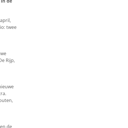
 in de
pril,
io: twee
 we
e Rijp,
nieuwe
ra.
outen,
 en de