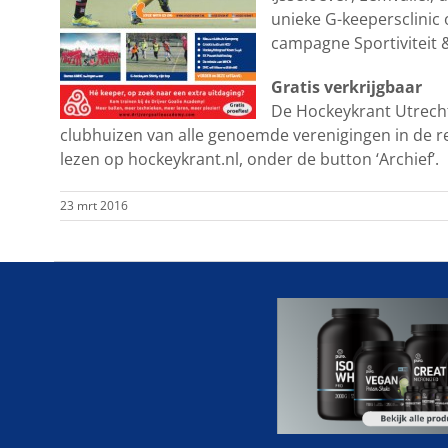
unieke G-keepersclinic
campagne Sportiviteit 
Gratis verkrijgbaar
De Hockeykrant Utrecht
clubhuizen van alle genoemde verenigingen in de re
lezen op hockeykrant.nl, onder de button ‘Archief’.
23 mrt 2016