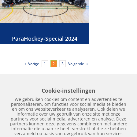
ParaHockey-Special 2024
Vorige
Volgende
1
2
3
Cookie-instellingen
Home
Edities
Over Hockeykrant
Adverteren
Contact
We gebruiken cookies om content en advertenties te
Nieuws
Archief
personaliseren, om functies voor social media te bieden
en om ons websiteverkeer te analyseren. Ook delen we
informatie over uw gebruik van onze site met onze
partners voor social media, adverteren en analyse. Deze
partners kunnen deze gegevens combineren met andere
informatie die u aan ze heeft verstrekt of die ze hebben
verzameld op basis van uw gebruik van hun services