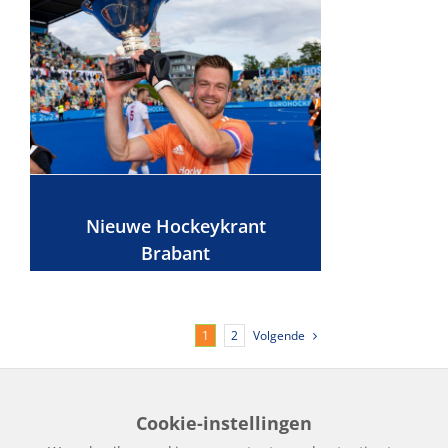
Nieuwe Hockeykrant
Brabant
Volgende
1
2
Cookie-instellingen
Home
Edities
Over Hockeykrant
Adverteren
Contact