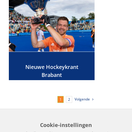
Nieuwe Hockeykrant
Brabant
Volgende
1
2
Cookie-instellingen
Home
Edities
Over Hockeykrant
Adverteren
Contact