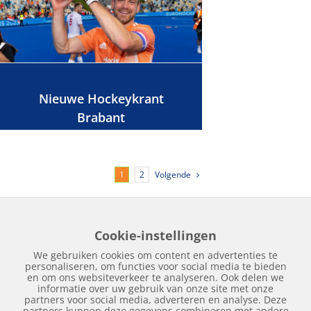
Nieuwe Hockeykrant
Brabant
Volgende
1
2
Cookie-instellingen
Home
Edities
Over Hockeykrant
Adverteren
Contact
We gebruiken cookies om content en advertenties te
Nieuws
Archief
personaliseren, om functies voor social media te bieden
en om ons websiteverkeer te analyseren. Ook delen we
informatie over uw gebruik van onze site met onze
partners voor social media, adverteren en analyse. Deze
partners kunnen deze gegevens combineren met andere