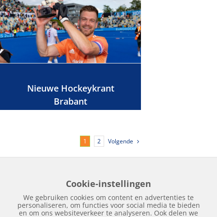
Nieuwe Hockeykrant
Brabant
Volgende
1
2
Cookie-instellingen
Home
Edities
Over Hockeykrant
Adverteren
Contact
We gebruiken cookies om content en advertenties te
Nieuws
Archief
personaliseren, om functies voor social media te bieden
en om ons websiteverkeer te analyseren. Ook delen we