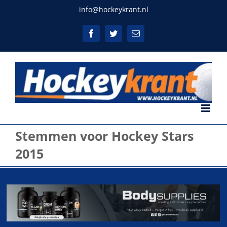
Ga
info@hockeykrant.nl
naar
inhoud
Facebook
Twitter
E-
mail
Stemmen voor Hockey Stars
2015