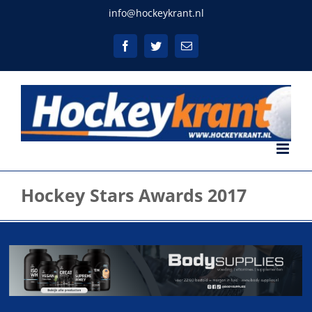
Ga
info@hockeykrant.nl
naar
inhoud
Facebook
Twitter
E-
mail
Hockey Stars Awards 2017