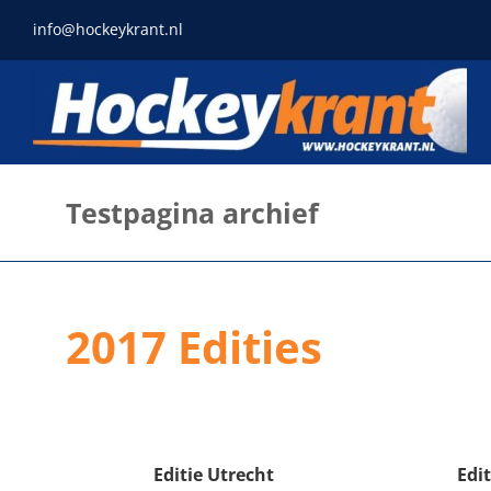
Ga
info@hockeykrant.nl
naar
inhoud
Testpagina archief
2017 Edities
Editie Utrecht
Edi