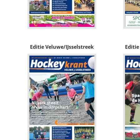
Editie Veluwe/IJsselstreek
Editi