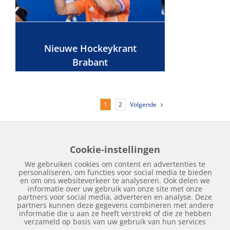
Nieuwe Hockeykrant
Brabant
Volgende
1
2
Cookie-instellingen
Home
Edities
Over Hockeykrant
Adverteren
Contact
We gebruiken cookies om content en advertenties te
Nieuws
Archief
personaliseren, om functies voor social media te bieden
en om ons websiteverkeer te analyseren. Ook delen we
informatie over uw gebruik van onze site met onze
partners voor social media, adverteren en analyse. Deze
partners kunnen deze gegevens combineren met andere
informatie die u aan ze heeft verstrekt of die ze hebben
verzameld op basis van uw gebruik van hun services
Copyright © 2018 | Hockeykrant.nl | Realisatie:
Site Online