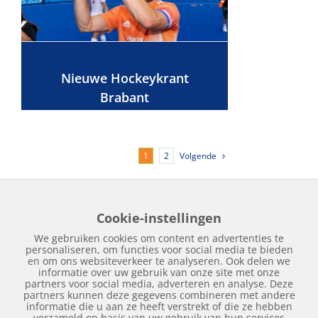
Nieuwe Hockeykrant
Brabant
Volgende
1
2
Cookie-instellingen
Home
Edities
Over Hockeykrant
Adverteren
Contact
We gebruiken cookies om content en advertenties te
Nieuws
Archief
personaliseren, om functies voor social media te bieden
en om ons websiteverkeer te analyseren. Ook delen we
informatie over uw gebruik van onze site met onze
partners voor social media, adverteren en analyse. Deze
partners kunnen deze gegevens combineren met andere
informatie die u aan ze heeft verstrekt of die ze hebben
verzameld op basis van uw gebruik van hun services