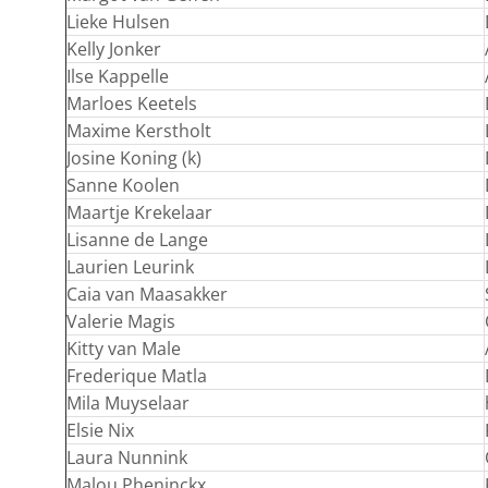
Lieke Hulsen
Kelly Jonker
Ilse Kappelle
Marloes Keetels
Maxime Kerstholt
Josine Koning (k)
Sanne Koolen
Maartje Krekelaar
Lisanne de Lange
Laurien Leurink
Caia van Maasakker
Valerie Magis
Kitty van Male
Frederique Matla
Mila Muyselaar
Elsie Nix
Laura Nunnink
Malou Pheninckx