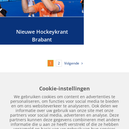
Nieuwe Hockeykrant
Brabant
Volgende
1
2
Cookie-instellingen
Home
Edities
Over Hockeykrant
Adverteren
Contact
We gebruiken cookies om content en advertenties te
Nieuws
Archief
personaliseren, om functies voor social media te bieden
en om ons websiteverkeer te analyseren. Ook delen we
informatie over uw gebruik van onze site met onze
partners voor social media, adverteren en analyse. Deze
partners kunnen deze gegevens combineren met andere
informatie die u aan ze heeft verstrekt of die ze hebben
verzameld op basis van uw gebruik van hun services