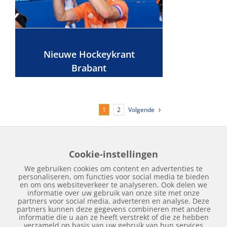
Nieuwe Hockeykrant
Brabant
Volgende
1
2
Cookie-instellingen
Home
Edities
Over Hockeykrant
Adverteren
Contact
We gebruiken cookies om content en advertenties te
Nieuws
Archief
personaliseren, om functies voor social media te bieden
en om ons websiteverkeer te analyseren. Ook delen we
informatie over uw gebruik van onze site met onze
partners voor social media, adverteren en analyse. Deze
partners kunnen deze gegevens combineren met andere
informatie die u aan ze heeft verstrekt of die ze hebben
verzameld op basis van uw gebruik van hun services