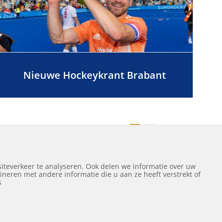
Nieuwe Hockeykrant Brabant
Volgende
1
2
iteverkeer te analyseren. Ook delen we informatie over uw
neren met andere informatie die u aan ze heeft verstrekt of
ef
s