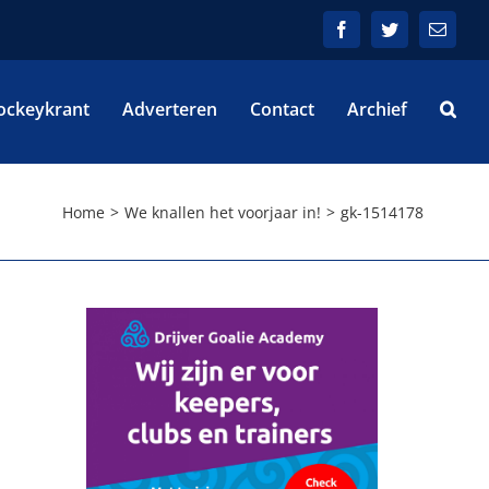
Facebook
Twitter
E-
mail
ockeykrant
Adverteren
Contact
Archief
Home
We knallen het voorjaar in!
gk-1514178