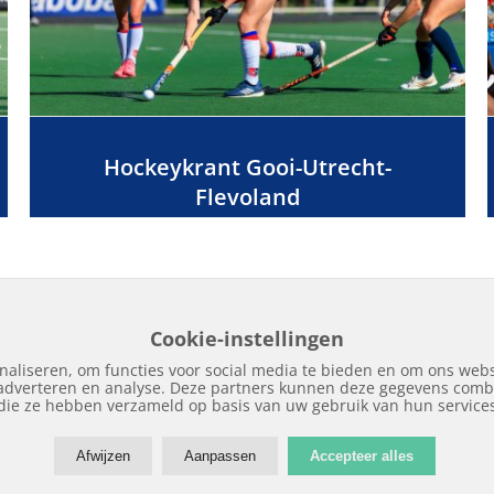
Hockeykrant Gooi-Utrecht-
Flevoland
Cookie-instellingen
naliseren, om functies voor social media te bieden en om ons webs
 adverteren en analyse. Deze partners kunnen deze gegevens combi
Home
Edities
Over Hockeykrant
Adverteren
Contact
Nieuws
Archi
die ze hebben verzameld op basis van uw gebruik van hun service
Afwijzen
Aanpassen
Accepteer alles
Copyright © 2018 | Hockeykrant.nl | Realisatie:
Site Online