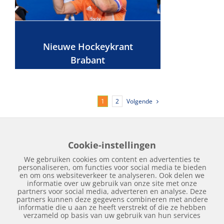
Nieuwe Hockeykrant
Brabant
Volgende
1
2
Cookie-instellingen
Home
Edities
Over Hockeykrant
Adverteren
Contact
We gebruiken cookies om content en advertenties te
Nieuws
Archief
personaliseren, om functies voor social media te bieden
en om ons websiteverkeer te analyseren. Ook delen we
informatie over uw gebruik van onze site met onze
partners voor social media, adverteren en analyse. Deze
partners kunnen deze gegevens combineren met andere
informatie die u aan ze heeft verstrekt of die ze hebben
verzameld op basis van uw gebruik van hun services
Copyright © 2018 | Hockeykrant.nl | Realisatie:
Site Online