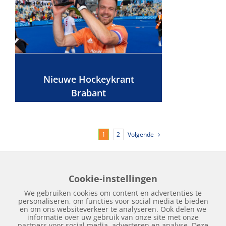
Nieuwe Hockeykrant
Brabant
Volgende
1
2
Cookie-instellingen
Home
Edities
Over Hockeykrant
Adverteren
Contact
We gebruiken cookies om content en advertenties te
Nieuws
Archief
personaliseren, om functies voor social media te bieden
en om ons websiteverkeer te analyseren. Ook delen we
informatie over uw gebruik van onze site met onze
partners voor social media, adverteren en analyse. Deze