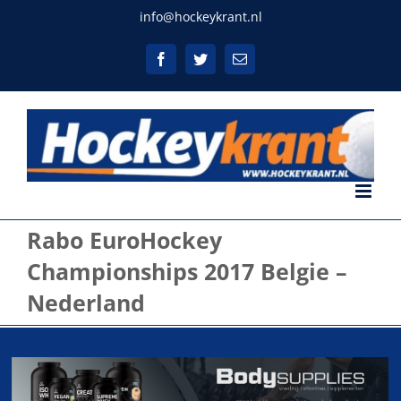
Ga
info@hockeykrant.nl
naar
inhoud
Facebook
Twitter
E-
mail
Rabo EuroHockey
Championships 2017 Belgie –
Nederland