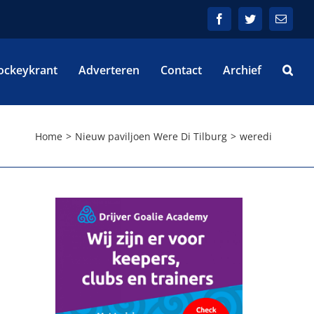
Facebook
Twitter
E-
mail
ockeykrant
Adverteren
Contact
Archief
Home
Nieuw paviljoen Were Di Tilburg
weredi