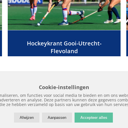
Hockeykrant Gooi-Utrecht-
Flevoland
Cookie-instellingen
naliseren, om functies voor social media te bieden en om ons webs
 adverteren en analyse. Deze partners kunnen deze gegevens combi
Home
Edities
Over Hockeykrant
Adverteren
Contact
Nieuws
Archi
die ze hebben verzameld op basis van uw gebruik van hun service
Afwijzen
Aanpassen
Accepteer alles
Copyright © 2018 | Hockeykrant.nl | Realisatie:
Site Online