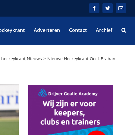
Facebook
Twitter
E-
mail
ockeykrant
Adverteren
Contact
Archief
hockeykrant
,
Nieuws
Nieuwe Hockeykrant Oost-Brabant