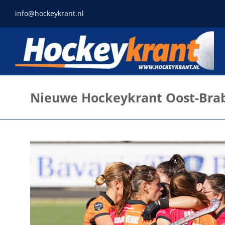
Ga
info@hockeykrant.nl
naar
inhoud
Nieuwe Hockeykrant Oost-Bra