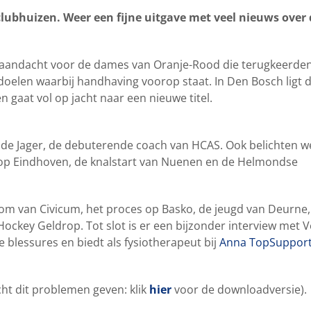
lubhuizen. Weer een fijne uitgave met veel nieuws over 
 aandacht voor de dames van Oranje-Rood die terugkeerden
doelen waarbij handhaving voorop staat. In Den Bosch ligt d
gaat vol op jacht naar een nieuwe titel.
e de Jager, de debuterende coach van HCAS. Ook belichten w
f op Eindhoven, de knalstart van Nuenen en de Helmondse
oom van Civicum, het proces op Basko, de jeugd van Deurne,
ckey Geldrop. Tot slot is er een bijzonder interview met V
blessures en biedt als fysiotherapeut bij
Anna TopSuppor
cht dit problemen geven: klik
hier
voor de downloadversie).