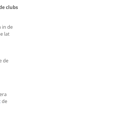
de clubs
 in de
e lat
e de
era
t
de