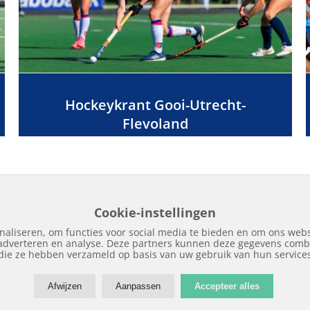
Hockeykrant Gooi-Utrecht-
Flevoland
Cookie-instellingen
naliseren, om functies voor social media te bieden en om ons webs
 adverteren en analyse. Deze partners kunnen deze gegevens combi
Home
Edities
Over Hockeykrant
Adverteren
Contact
Nieuws
Archi
die ze hebben verzameld op basis van uw gebruik van hun service
Afwijzen
Aanpassen
Accepteer alles
Copyright © 2018 | Hockeykrant.nl | Realisatie:
Site Online