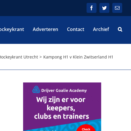
Facebook
Twitter
E-
mail
ockeykrant
Adverteren
Contact
Archief
ockeykrant Utrecht
Kampong H1 v Klein Zwitserland H1