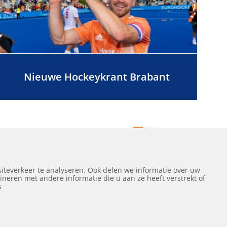
Nieuwe Hockeykrant Brabant
Volgende
1
2
iteverkeer te analyseren. Ook delen we informatie over uw
neren met andere informatie die u aan ze heeft verstrekt of
ef
s