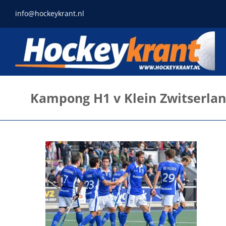
Ga
info@hockeykrant.nl
naar
inhoud
Kampong H1 v Klein Zwitserla