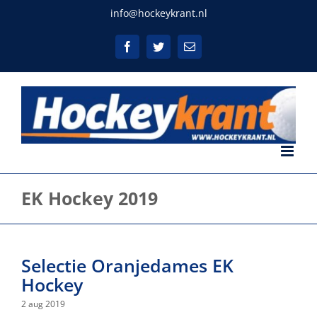
Ga
info@hockeykrant.nl
naar
inhoud
Facebook
Twitter
E-
mail
EK Hockey 2019
Selectie Oranjedames EK
Hockey
2 aug 2019