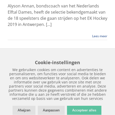
Alyson Annan, bondscoach van het Nederlands
Elftal Dames, heeft de selectie bekendgemaakt van
de 18 speelsters die gaan strijden op het EK Hockey
2019 in Antwerpen. […]
Lees meer
Cookie-instellingen
Home
Edities
Over Hockeykrant
Adverteren
Contact
We gebruiken cookies om content en advertenties te
Nieuws
Archief
personaliseren, om functies voor social media te bieden
en om ons websiteverkeer te analyseren. Ook delen we
informatie over uw gebruik van onze site met onze
partners voor social media, adverteren en analyse. Deze
partners kunnen deze gegevens combineren met andere
informatie die u aan ze heeft verstrekt of die ze hebben
verzameld op basis van uw gebruik van hun services
Copyright © 2018 | Hockeykrant.nl | Realisatie:
Site Online
Afwijzen
Aanpassen
Accepteer alles